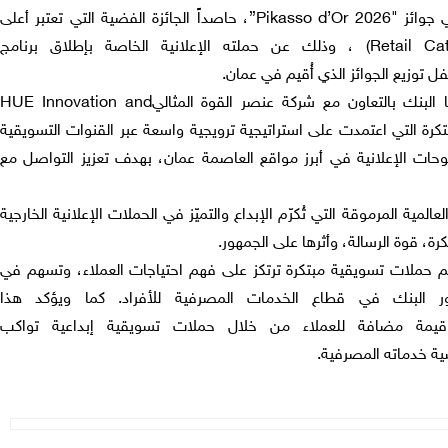
جوائز
"Pikasso d’Or 2026
”
،
حاصداً الجائزة الفضية
التي تعتبر أعلى
،
وذلك
عن حملته الإعلانية
الخاصة بإطلاق برنامج
 توزيع الجوائز الذي أُقيم في عمان.
 البنك
بالتعاون مع شركة عنصر القوة المثالي
HUE Innovation and
تكرة التي اعتمدت على استراتيجية ترويجية واسعة عبر القنوات التسويقية
وحات الإعلانية في أبرز مواقع العاصمة عمان، بهدف تعزيز التواصل مع
لعالمية المرموقة التي تُكرّم الإبداع والتميّز في الحملات الإعلانية الخارجية
رة، قوة الرسالة، وأثرها على الجمهور.
يم حملات تسويقية مبتكرة ترتكز على فهم
احتياجات العملاء
، وتسهم في
ر البنك في قطاع الخدمات المصرفية للأفراد
. كما
ويؤكد
هذا
 قيمة مضافة
للعملاء
من خلال حملات تسويقية
إبداعية تواكب
ة خدماته المصرفية
.