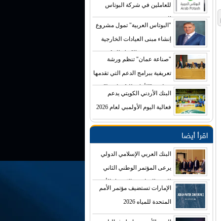
للعاملين في شركة البوتاس
العربية
"البوتاس العربية" تمول مشروع
إنشاء مبنى العيادات الخارجية
في مستشفى الكرك الحكومي
"صناعة عمان" تنظم ورشة
بكلفة تصل إلى (4) ملايين دينار
تعريفية ببرامج الدعم التي تقدمها
صناديق "الأعلى للتكنولوجيا"
البنك الأردني الكويتي يدعم
فعالية اليوم الأولمبي لعام 2026
اقرأ أيضا
البنك العربي الإسلامي الدولي
يرعى المؤتمر الوطني الثاني
للتغير المناخي والاقتصاد الأخضر
الإمارات تستضيف مؤتمر الأمم
المتحدة للمياه 2026