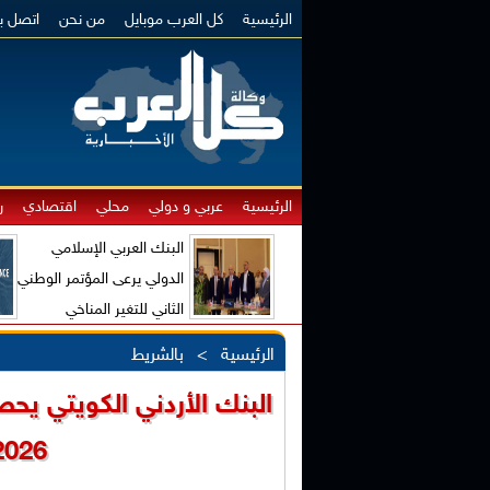
الرئيسية
كل العرب موبايل
من نحن
اتصل بن
الرئيسية
عربي و دولي
محلي
اقتصادي
ر
البنك العربي الإسلامي
الدولي يرعى المؤتمر الوطني
الثاني للتغير المناخي
والاقتصاد الأخضر
الرئيسية
>
بالشريط
2026" عن حملة "الكاش 