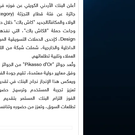
أعلن البنك الأردني الكويتي عن فوزه
في
جائزة
عن فئة قطاع التجزئة
(Retail Category)
الولاء
والمكافآت
الجديد
"كاش باك"
خلال حفل
وجاءت حملة "الكاش باك"، التي
نفذها
Design
، كإحدى الحملات التسويقية المب
الداخلية والخارجية، شملت شبكة من الل
العملاء وتلبية تطلعاتهم.
وتُعد
جوائز
"Pikasso d’Or"
من الجوائز ا
وفق معايير دولية معتمدة، تقيم جودة الفك
ويعكس هذا الإنجاز نجاح البنك في تقد
تعزيز تجربة المستخدم وترسيخ حضو
الفوز
التزام
البنك
المستمر بتقديم
تطلعات
السوق،
وتعزز من
حضوره وتنافسي