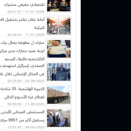
اقتصادي حقيقي مشترك
11-01-2026 :: 03:47:27
أمانة عمّان تباشر بتشغيل كام
البيئية
11-01-2026 :: 03:36:54
مبارك ل عطوفة نضال بيك ال
لرتبة عميد جمارك مدير مركز
الالكترونيه والنقل السريع
08-01-2026 :: 12:34:33
في المجال الإنساني خلال عا
22-09-2025 :: 02:25:55
الخيرية الهاشمي
لقطاع غزة الأسبوع الحالي
11-09-2025 :: 03:30:30
يستقبل أكثر من 9951 مراجعا منذ 21 نيسان
04-05-2025 :: 12:31:42