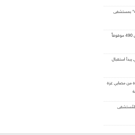
لة" بمستشفى
وزير الداخلية يوعز بالإفراج عن 490 موقوفاً
 يبدأ استقبال
ة من مصابي غزة
ة
ت للمُستشفى