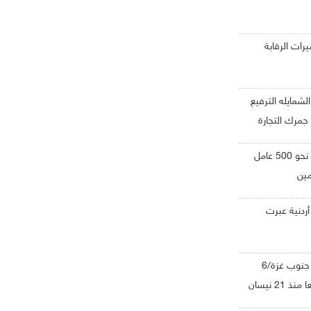
يرات الرقابة
شمايله الترفيع
 جمرك التجارة
الصفدي: إسرائيل استهدفت نحو 500 عامل
مين
ة: 35 شاحنة أردنية عبرت
المستشفى الميداني الأردني جنوب غزة/6