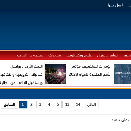
ا
ارسل خبرا
ياضة
ثقافة وفنون
علوم وتكنولوجيا
منوعات
محطة كل العرب
الإمارات تستضيف مؤتمر
البيت الأردني يواصل
الأمم المتحدة للمياه 2026
فعالياته الترويجية والثقافية
ويستقبل الالاف من الجالية
الاردنية والزوار الاجانب
التالي
14
13
5
4
3
2
1
السابق
ف على تنفيذ