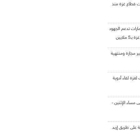
لت قطاع غزة منذ
مارات تدعم الجهود
الإنسانية للأمم المتحدة في غزة بـ5 ملايين
 غير مجازة ومنتهية
غزة لقاء أدوية
مساء الإثنين -
ة على طريق إربد