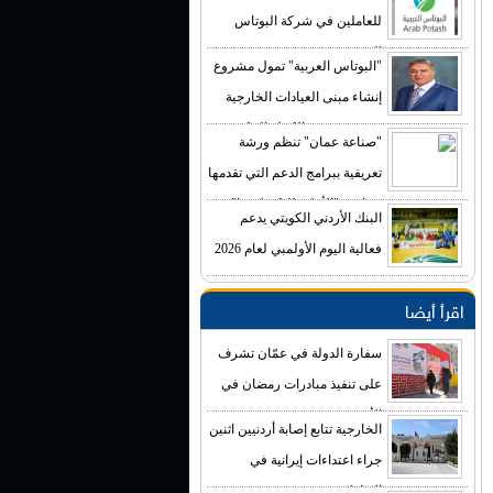
للعاملين في شركة البوتاس
العربية
"البوتاس العربية" تمول مشروع
إنشاء مبنى العيادات الخارجية
في مستشفى الكرك الحكومي
"صناعة عمان" تنظم ورشة
بكلفة تصل إلى (4) ملايين دينار
تعريفية ببرامج الدعم التي تقدمها
صناديق "الأعلى للتكنولوجيا"
البنك الأردني الكويتي يدعم
فعالية اليوم الأولمبي لعام 2026
اقرأ أيضا
سفارة الدولة في عمّان تشرف
على تنفيذ مبادرات رمضان في
الأردن
الخارجية تتابع إصابة أردنيين اثنين
جراء اعتداءات إيرانية في
الإمارات